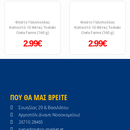
Φιλέτο Γαλοπούλας
Φιλέτο Γαλοπούλας
Καπνιστό 10 Φέτες Tostaki
Καπνιστό 10 Φέτες Tostaki
Creta Farms (160 g)
Creta Farms (160 g)
2.99€
2.99€
ΠΟΥ ΘΑ ΜΑΣ ΒΡΕΙΤΕ
Σουηδίας 29 & Βασιλάτου
Αργοστόλι (έναντι Νοσοκομείου)
26710 28465
papadonatos-market.gr