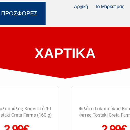
Αρχική
Το Μάρκετ μας
ΠΡΟΣΦΟΡΕΣ
ΧΑΡΤΙΚΑ
Γαλοπούλας Καπνιστό 10
Φιλέτο Γαλοπούλας Καπ
staki Creta Farms (160 g)
Φέτες Tostaki Creta Farm
2.99€
2.99€